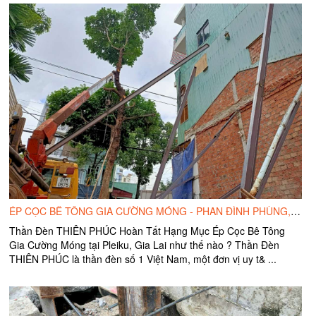
ÉP CỌC BÊ TÔNG GIA CƯỜNG MÓNG - PHAN ĐÌNH PHÙNG, TP. PLEIKU, TĨNH GIA LAI
Thần Đèn THIÊN PHÚC Hoàn Tất Hạng Mục Ép Cọc Bê Tông
Gia Cường Móng tại Pleiku, Gia Lai như thế nào ? Thần Đèn
THIÊN PHÚC là thần đèn số 1 Việt Nam, một đơn vị uy t& ...