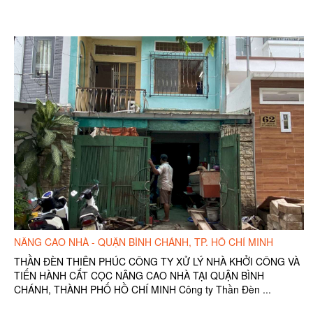
NÂNG CAO NHÀ - QUẬN BÌNH CHÁNH, TP. HỒ CHÍ MINH
THẦN ĐÈN THIÊN PHÚC CÔNG TY XỬ LÝ NHÀ KHỞI CÔNG VÀ
TIẾN HÀNH CẮT CỌC NÂNG CAO NHÀ TẠI QUẬN BÌNH
CHÁNH, THÀNH PHỐ HỒ CHÍ MINH Công ty Thần Đèn ...