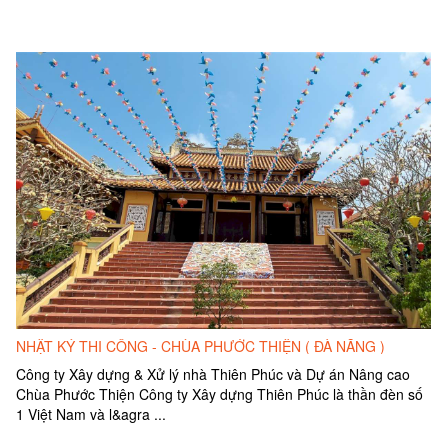
NHẬT KÝ THI CÔNG - CHÙA PHƯỚC THIỆN ( ĐÀ NẴNG )
Công ty Xây dựng & Xử lý nhà Thiên Phúc và Dự án Nâng cao
Chùa Phước Thiện Công ty Xây dựng Thiên Phúc là thần đèn số
1 Việt Nam và l&agra ...