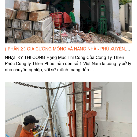
( PHẦN 2 ) GIA CƯỜNG MÓNG VÀ NÂNG NHÀ - PHÚ XUYÊN,HÀ NỘI.
NHẬT KÝ THI CÔNG Hạng Mục Thi Công Của Công Ty Thiên
Phúc Công ty Thiên Phúc thần đèn số 1 Việt Nam là công ty xử lý
nhà chuyên nghiệp, với sứ mệnh mang đến ...