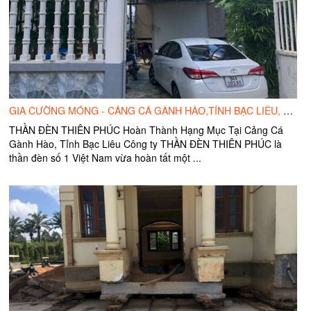
GIA CƯỜNG MÓNG - CẢNG CÁ GÀNH HÀO,TỈNH BẠC LIÊU, VIỆT NAM
THẦN ĐÈN THIÊN PHÚC Hoàn Thành Hạng Mục Tại Cảng Cá
Gành Hào, Tỉnh Bạc Liêu Công ty THẦN ĐÈN THIÊN PHÚC là
thần đèn số 1 Việt Nam vừa hoàn tất một ...