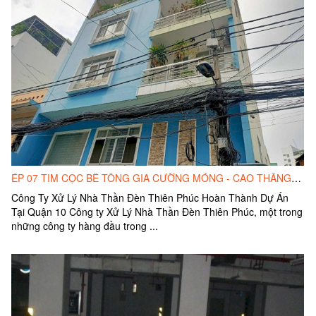
ÉP 07 TIM CỌC BÊ TÔNG GIA CƯỜNG MÓNG - CAO THẮNG , QUẬN 10, TP. HỒ CHÍ MINH.
Công Ty Xử Lý Nhà Thần Đèn Thiên Phúc Hoàn Thành Dự Án
Tại Quận 10 Công ty Xử Lý Nhà Thần Đèn Thiên Phúc, một trong
những công ty hàng đầu trong ...