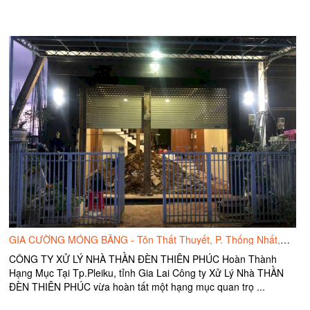
GIA CƯỜNG MÓNG BĂNG - Tôn Thất Thuyết, P. Thống Nhất,Tp.Pleiku, tỉnh Gia Lai.
CÔNG TY XỬ LÝ NHÀ THẦN ĐÈN THIÊN PHÚC Hoàn Thành
Hạng Mục Tại Tp.Pleiku, tỉnh Gia Lai Công ty Xử Lý Nhà THẦN
ĐÈN THIÊN PHÚC vừa hoàn tất một hạng mục quan trọ ...