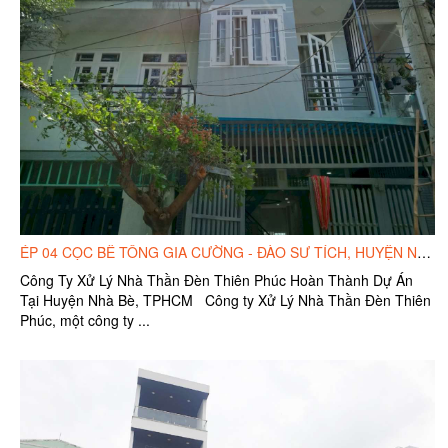
ÉP 04 CỌC BÊ TÔNG GIA CƯỜNG - ĐÀO SƯ TÍCH, HUYỆN NHÀ BÈ, TPHCM.
Công Ty Xử Lý Nhà Thần Đèn Thiên Phúc Hoàn Thành Dự Án
Tại Huyện Nhà Bè, TPHCM Công ty Xử Lý Nhà Thần Đèn Thiên
Phúc, một công ty ...