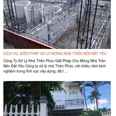
DỊCH VỤ, BIỆN PHÁP XỬ LÝ MÓNG NHÀ TRÊN NỀN ĐẤT YẾU
Công Ty Xử Lý Nhà Thên Phúc Giải Pháp Cho Móng Nhà Trên
Nền Đất Yếu Công ty xử lý nhà Thên Phúc, với nhiều năm kinh
nghiệm trong lĩnh vực xây dựng, đã t ...