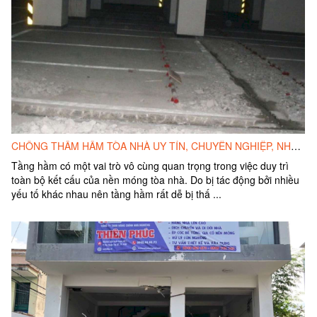
CHỐNG THẤM HẦM TÒA NHÀ UY TÍN, CHUYÊN NGHIỆP, NHANH CHÓNG, GIÁ CẢ HỢP LÝ
Tầng hầm có một vai trò vô cùng quan trọng trong việc duy trì
toàn bộ kết cấu của nền móng tòa nhà. Do bị tác động bởi nhiều
yếu tố khác nhau nên tầng hầm rất dễ bị thấ ...