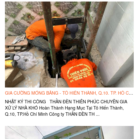
GIA CƯỜNG MÓNG BĂNG - TÔ HIẾN THÀNH, Q.10. TP. HỒ CHÍ MINH
NHẬT KÝ THI CÔNG THẦN ĐÈN THIÊN PHÚC CHUYÊN GIA
XỬ LÝ NHÀ KHÓ Hoàn Thành Hạng Mục Tại Tô Hiến Thành,
Q.10, TP.Hồ Chí Minh Công ty THẦN ĐÈN TH ...